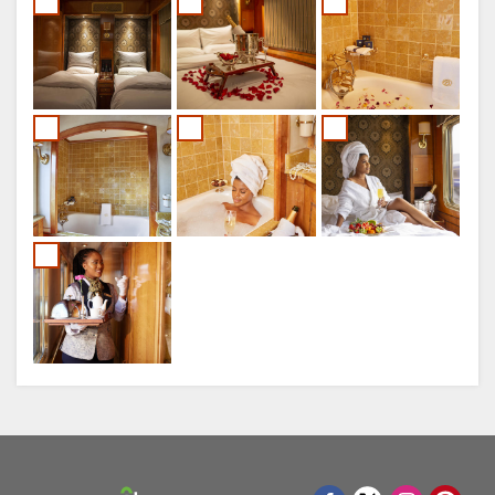
Administrer samtykke til
informasjonskapsler
Vi bruker informasjonskapsler for å forbedre opplevelsen
din og levere personlig tilpasset innhold. Modifiser
gjerne innstillingene dine eller besøk vår
personvernerklæring
for mer informasjon.
Aksepter
Avslå