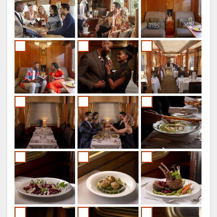
RUSSISK
CHINESE
(SIMPLIFIED)
CHINESE
(TRADITIONAL)
ENGELSK