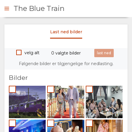
The Blue Train
Last ned bilder
ONTAKT
velg alt
0 valgte bilder
OVERSIKT
Følgende bilder er tilgjengelige for nedlasting.
OM
Bilder
OSS
FASILITETER
GALLERI
DOKUMENTER
BILDER
KONTAKT