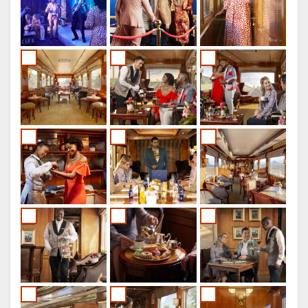
BYTT
SPRÅK
TYSK
SPANSK
FRANSK
ITALIENSK
NEDERLANSK
PORTUGISISK
SWEDISH