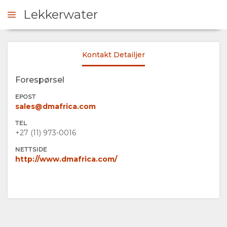
Lekkerwater
Kontakt Detailjer
ONTAKT
Forespørsel
OVERSIKT
EPOST
sales@dmafrica.com
OM
TEL
+27 (11) 973-0016‬
OSS
NETTSIDE
http://www.dmafrica.com/
FASILITETER
GALLERI
DOKUMENTER
BILDER
KART
VIDEOER
PLASSERING
KONTAKT