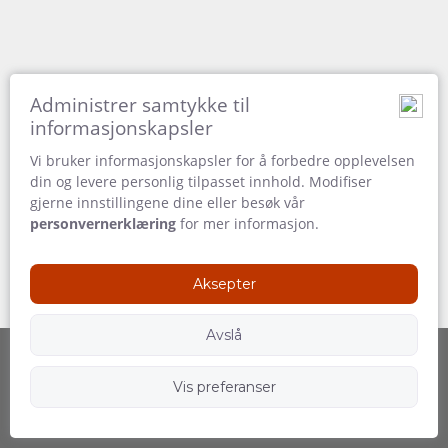
VEIBESKRIVELSER
BYTT
SPRÅK
Administrer samtykke til
TYSK
informasjonskapsler
Vi bruker informasjonskapsler for å forbedre opplevelsen
SPANSK
din og levere personlig tilpasset innhold. Modifiser
gjerne innstillingene dine eller besøk vår
FRANSK
personvernerklæring
for mer informasjon.
ITALIENSK
Aksepter
NEDERLANSK
Avslå
PORTUGISISK
Vis preferanser
Drevet av
Følg oss
SWEDISH