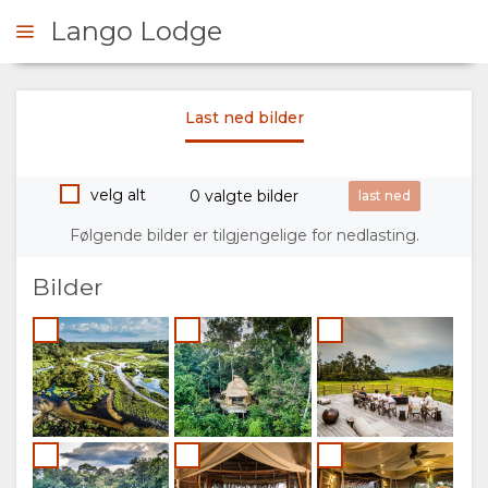
Lango Lodge
Last ned bilder
ONTAKT
velg alt
0 valgte bilder
OVERSIKT
Følgende bilder er tilgjengelige for nedlasting.
OM
Bilder
OSS
FASILITETER
GALLERI
DOKUMENTER
BILDER
VIDEOER