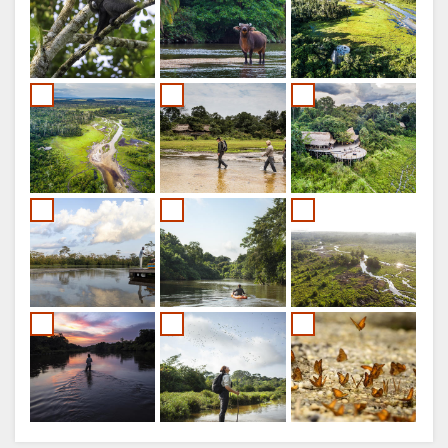
PORTUGISISK
SWEDISH
DANISH
CHINESE
(SIMPLIFIED)
ENGELSK