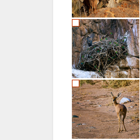
NEDERLANSK
PORTUGISISK
SWEDISH
DANISH
CHINESE
(SIMPLIFIED)
ENGELSK