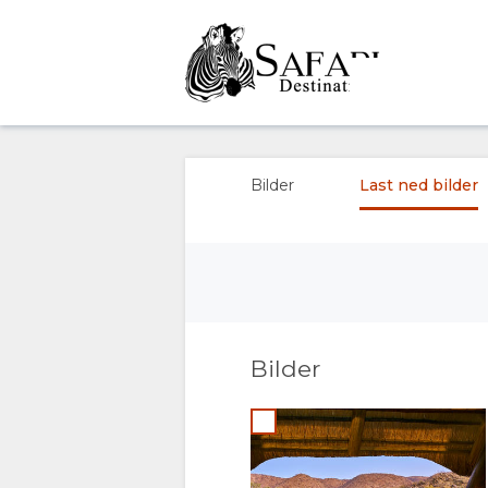
OVERSIKT
OM
Bilder
Last ned bilder
OSS
FASILITETER
GALLERI
DOKUMENTER
BILDER
Bilder
LAST
NED