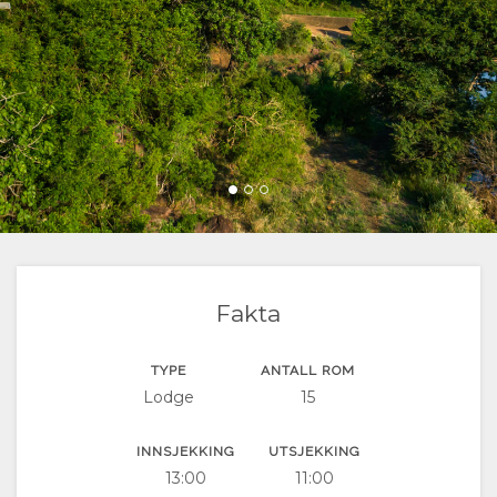
VEIBESKRIVELSER
BYTT
SPRÅK
TYSK
SPANSK
FRANSK
ITALIENSK
Fakta
NEDERLANSK
TYPE
ANTALL ROM
Lodge
15
PORTUGISISK
SWEDISH
INNSJEKKING
UTSJEKKING
13:00
11:00