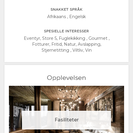
RUSSISK
SNAKKET SPRÅK
CHINESE
Afrikaans , Engelsk
(SIMPLIFIED)
SPESIELLE INTERESSER
Eventyr, Store 5, Fuglekikking , Gourmet ,
Fotturer, Fritid, Natur, Avslapping,
CHINESE
Stjernetitting , Viltliv, Vin
(TRADITIONAL)
ENGELSK
Opplevelsen
Fasiliteter