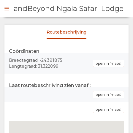
andBeyond Ngala Safari Lodge
Routebeschrijving
 CONTACT OP
Coördinaten
OVERZICHT
Breedtegraad: -24.381875
open in 'maps'
Lengtegraad: 31.322099
OVER
ONS
Laat routebeschrijving zien vanaf :
open in 'maps'
FACILITEITEN
FOTO'S
open in 'maps'
DOCUMENTEN
AFBEELDINGEN
KAART
VIDEO'S
LOCATIE