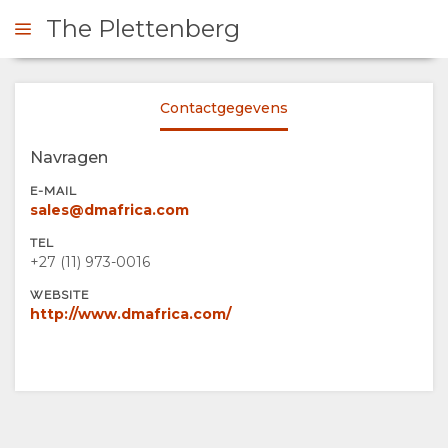
The Plettenberg
Contactgegevens
 CONTACT OP
Navragen
OVERZICHT
E-MAIL
sales@dmafrica.com
OVER
TEL
+27 (11) 973-0016‬
ONS
WEBSITE
http://www.dmafrica.com/
FACILITEITEN
FOTO'S
DOCUMENTEN
AFBEELDINGEN
KAART
VIDEO'S
LOCATIE
CONTACT