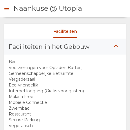
Naankuse @ Utopia
Faciliteiten
 CONTACT OP
Faciliteiten in het Gebouw
OVERZICHT
Bar
OVER
Voorzieningen voor Opladen Batterij
Gemeenschappelijke Eetruimte
Vergaderzaal
ONS
Eco-vriendelijk
Internettoegang (Gratis voor gasten)
FACILITEITEN
Malaria Free
Mobiele Connectie
Zwembad
FOTO'S
Restaurant
Secure Parking
AFBEELDINGEN
KAART
Vegetarisch