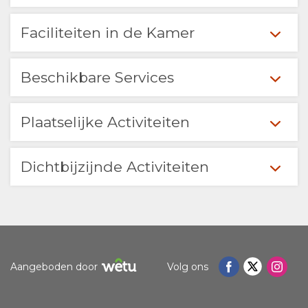
LOCATIE
CONTACT
Faciliteiten in de Kamer
ROUTEBESCHRIJVING
VERANDER
Beschikbare Services
TAAL
DUITS
Plaatselijke Activiteiten
SPAANS
Dichtbijzijnde Activiteiten
FRANS
ITALIAANS
NORWEGIAN
Aangeboden door
Volg ons
PORTUGEES