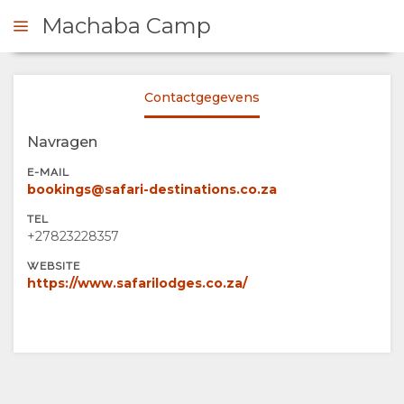
Machaba Camp
Contactgegevens
 CONTACT OP
Navragen
OVERZICHT
E-MAIL
bookings@safari-destinations.co.za
OVER
TEL
+27823228357
ONS
WEBSITE
https://www.safarilodges.co.za/
FACILITEITEN
VERANTWOORDELIJK
DOCUMENTEN
TOERISME
CERTIFICERINGEN
FOTO'S