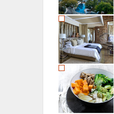
PORTUGEES
SWEDISH
DANISH
CHINESE
(SIMPLIFIED)
ENGELS