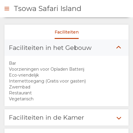
Tsowa Safari Island
Faciliteiten
 CONTACT OP
Faciliteiten in het Gebouw
OVERZICHT
Bar
OVER
Voorzieningen voor Opladen Batterij
Eco-vriendelijk
Internettoegang (Gratis voor gasten)
ONS
Zwembad
Restaurant
FACILITEITEN
Vegetarisch
VERANTWOORDELIJK
Faciliteiten in de Kamer
TOERISME