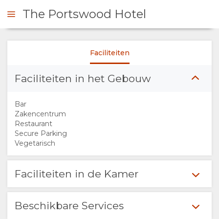
The Portswood Hotel
Faciliteiten
 CONTACT OP
Faciliteiten in het Gebouw
OVERZICHT
Bar
OVER
Zakencentrum
Restaurant
Secure Parking
ONS
Vegetarisch
FACILITEITEN
Faciliteiten in de Kamer
VERANTWOORDELIJK
Beschikbare Services
TOERISME