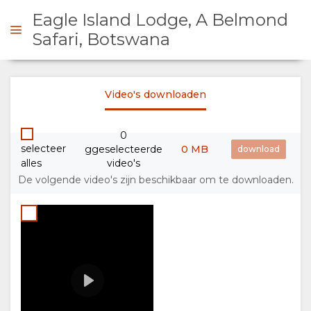
Eagle Island Lodge, A Belmond
Safari, Botswana
Belmond Safaris
 CONTACT OP
Video's downloaden
Play
00:00
OVERZICHT
0
selecteer
ggeselecteerde
0 MB
OVER
alles
video's
De volgende video's zijn beschikbaar om te downloaden.
ONS
FACILITEITEN
FOTO'S
AFBEELDINGEN
VIDEO'S