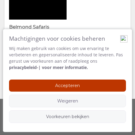
VIDEO'S
DOWNLOADEN
Belmond Safaris
116 MB
VIRTUELE
Machtigingen voor cookies beheren
Wij maken gebruik van cookies om uw ervaring te
RONDLEIDING
verbeteren en gepersonaliseerde inhoud te leveren. Pas
gerust uw voorkeuren aan of raadpleeg ons
KAART
privacybeleid-| voor meer informatie.
LOCATIE
CONTACT
Accepteren
ROUTEBESCHRIJVING
VERANDER
Weigeren
TAAL
Voorkeuren bekijken
Aangeboden door
Volg ons
DUITS