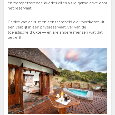
en trompetterende kuddes ellies als je game drive door
FACILITEITEN
het reservaat.
VERBLIJF
Geniet van de rust en eenzaamheid die voortkomt uit
een verblijf in een privéreservaat, ver van de
KAMERTYPES
FOTO'S
toeristische drukte — en alle andere mensen wat dat
betreft!
SUITES
AFBEELDINGEN
GENIET
ACTIVITEITEN
KAART
LOCATIE
CONTACT
ROUTEBESCHRIJVING
VERANDER
TAAL
DUITS