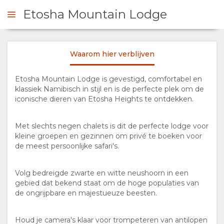
Etosha Mountain Lodge
Waarom hier verblijven
 CONTACT OP
Etosha Mountain Lodge is gevestigd, comfortabel en
klassiek Namibisch in stijl en is de perfecte plek om de
OVERZICHT
iconische dieren van Etosha Heights te ontdekken.
OVER
Met slechts negen chalets is dit de perfecte lodge voor
kleine groepen en gezinnen om privé te boeken voor
ONS
de meest persoonlijke safari's.
WAAROM
Volg bedreigde zwarte en witte neushoorn in een
gebied dat bekend staat om de hoge populaties van
HIER
de ongrijpbare en majestueuze beesten.
VERBLIJVEN
Houd je camera's klaar voor trompeteren van antilopen