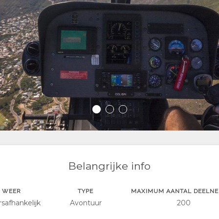
Belangrijke info
WEER
TYPE
MAXIMUM AANTAL DEELN
safhankelijk
Avontuur
200