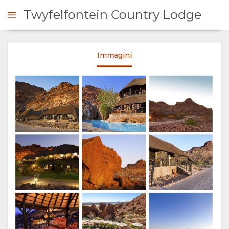
Twyfelfontein Country Lodge
Immagini
ICHIESTA
SOMMARIO
SU
DI
NOI
SERVIZI
GALLERIA
IMMAGINI