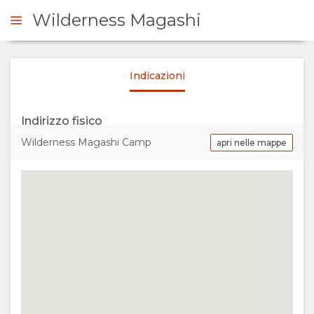
Wilderness Magashi
Indicazioni
ICHIESTA
Indirizzo fisico
SOMMARIO
Wilderness Magashi Camp
apri nelle mappe
SU
DI
NOI
SERVIZI
TURISMO
DOCUMENTAZIONE
RESPONSABILE