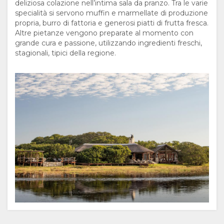
deliziosa colazione nell’intima sala da pranzo. Tra le varie
QUI
specialità si servono muffin e marmellate di produzione
propria, burro di fattoria e generosi piatti di frutta fresca.
Altre pietanze vengono preparate al momento con
SERVIZI
grande cura e passione, utilizzando ingredienti freschi,
stagionali, tipici della regione.
DOCUMENTAZIONE
TURISMO
RESPONSABILE
CERTIFICAZIONI
GALLERIA
E
IMMAGINI
CARTINA
SOSTENIBILITÀ
VIDEO
POSIZIONE
CONTATTI
SCARICA
INDICAZIONI
CAMBIA