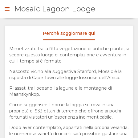
Mosaic Lagoon Lodge
Perchè soggiornare qui
ICHIESTA
Mimetizzato tra la fitta vegetazione di antiche piante, si
scopre questo luogo di contemplazione e avventura in
SOMMARIO
cui il tempo si è fermato.
SU
Nascosto vicino alla suggestiva Stanford, Mosaic è la
risposta di Cape Town alle logge lussuose dell’Africa.
DI
Rilassati tra l’oceano, la laguna e le montagne di
Maanskynkop.
NOI
Come suggerisce il nome la loggia si trova in una
proprietà di 933 ettari di terreno che offrono ai pochi
PERCHÈ
fortunati visitatori un’esperienza indimenticabile.
Dopo aver contemplato, appartati nella propria veranda,
SOGGIORNARE
le numerose varietà di uccelli sarà possibile gustare una