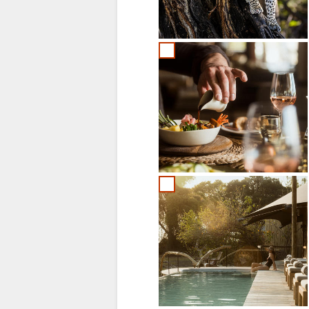
TEDESCO
SPAGNOLO
FRANCESE
OLANDESE
NORWEGIAN
PORTOGHESE
SWEDISH
DANISH
CHINESE