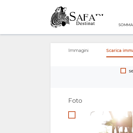
SOMMA
SOMMARIO
SU
Immagini
Scarica imm
DI
se
NOI
SERVIZI
TURISMO
Foto
RESPONSABILE
THE
GALLERIA