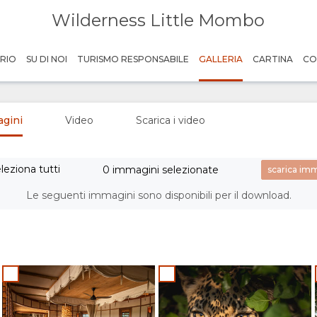
Wilderness Little Mombo
RIO
SU DI NOI
TURISMO RESPONSABILE
GALLERIA
CARTINA
CO
agini
Video
Scarica i video
leziona tutti
0 immagini selezionate
Le seguenti immagini sono disponibili per il download.