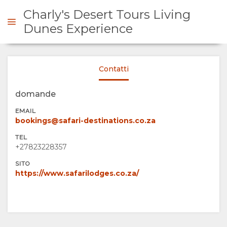
Charly's Desert Tours Living
Dunes Experience
ICHIESTA
Contatti
SOMMARIO
domande
EMAIL
SU
bookings@safari-destinations.co.za
TEL
DI
+27823228357
SITO
NOI
https://www.safarilodges.co.za/
SERVIZI
GALLERIA
IMMAGINI
CARTINA