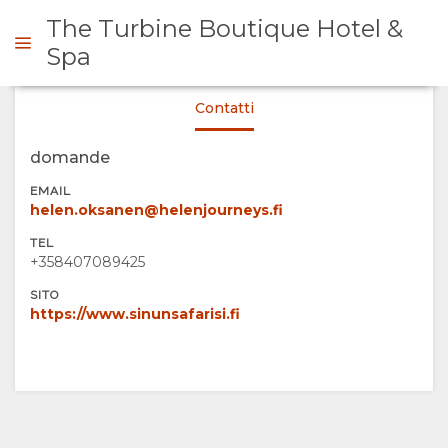
The Turbine Boutique Hotel &
Spa
Contatti
ICHIESTA
domande
SOMMARIO
EMAIL
helen.oksanen@helenjourneys.fi
SU
TEL
+358407089425
DI
SITO
https://www.sinunsafarisi.fi
NOI
PERCHÈ
TURISMO
SOGGIORNARE
RESPONSABILE