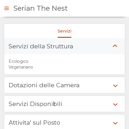
Serian The Nest
Servizi
ICHIESTA
Servizi della Struttura
SOMMARIO
Ecologico
SU
Vegetariano
DI
Dotazioni delle Camera
NOI
Servizi Disponibili
PERCHÈ
SOGGIORNARE
Attivita' sul Posto