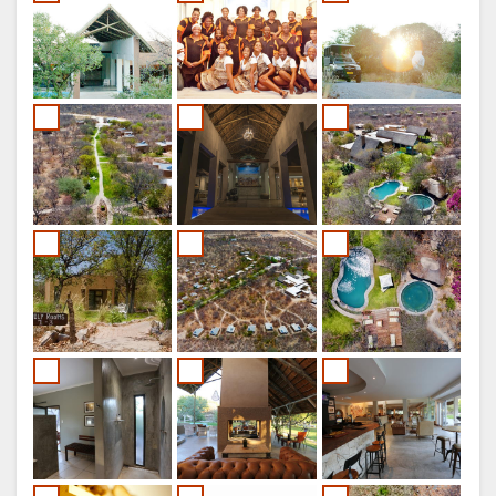
CZECH
RUSSO
CHINESE
(SIMPLIFIED)
CHINESE
(TRADITIONAL)
FINNISH
INGLESE