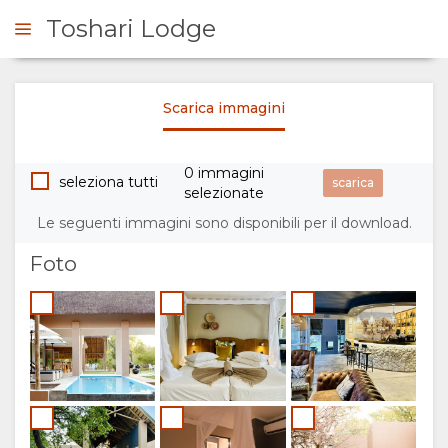
Toshari Lodge
Scarica immagini
ICHIESTA
0 immagini
SOMMARIO
seleziona tutti
selezionate
Le seguenti immagini sono disponibili per il download.
SU
Foto
DI
NOI
PERCHÈ
PERMANENZA
SOGGIORNARE
TIPOLOGIA
GALLERIA