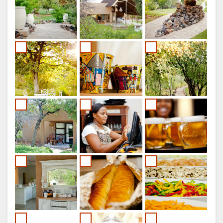
TEDESCO
SPAGNOLO
FRANCESE
OLANDESE
NORWEGIAN
PORTOGHESE
SWEDISH
DANISH
POLISH
CATALAN