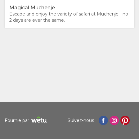
RESERVER
TYPE DE
GALLERIE
Magical Muchenje
Escape and enjoy the variety of safari at Muchenje - no
2 days are ever the same.
UN
CHAMBRES
PHOTOS
SEJOUR ICI
VIDÉOS
EQUIPEMENT
LOISIRS
DOCUMENTS
ACTIVITÉS
CARTE
RESTAURANTS
SITUATION
CONTACT
DIRECTIONS
CHANGEMENT
DE LANGUE
Fournie par
Suivez-nous
ALLEMAND