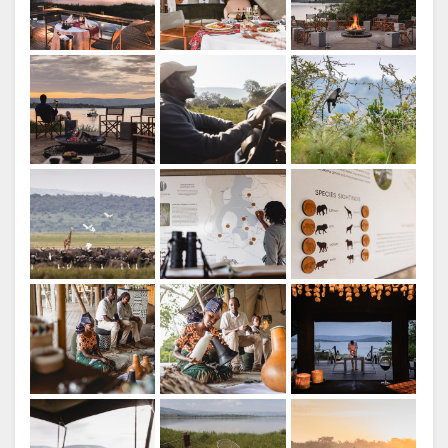
DE LANGUE
Crédit: Wilderness
ALLEMAND
ESPAGNOL
ITALIEN
HOLLANDAIS
Crédit: Wilderness
NORWEGIAN
PORTUGUAIS
SWEDISH
DANISH
Crédit: Wilderness
CHINESE