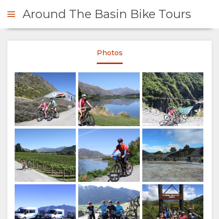
Around The Basin Bike Tours
Photos
DE DE DEVIS
PRÉSENTATION
A
PROPOS
DE
NOUS
EQUIPEMENT
GALLERIE