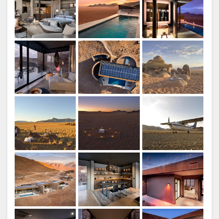
Lodge
DE LANGUE
ALLEMAND
ESPAGNOL
ANGLAIS
Espace clients
EtBeyond Sossusvlei Desert
Lodge
Espace clients
EtBeyond Sossusvlei Desert
Lodge