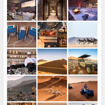
Boutique Lodge
EtBeyond Sossusvlei Desert
Lodge
Espace clients
EtBeyond Sossusvlei Desert
Lodge