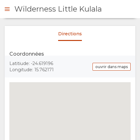
Wilderness Little Kulala
Directions
ACCUEIL
PRÉSENTATION
Coordonnées
Latitiude: -24.619196
A
ouvrir dans maps
Longitude: 15.762171
PROPOS
DE
NOUS
POURQUOI
SÉJOUR