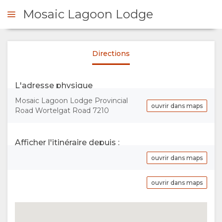
Mosaic Lagoon Lodge
Directions
DE DE DEVIS
L'adresse physique
PRÉSENTATION
Mosaic Lagoon Lodge Provincial
ouvrir dans maps
Road Wortelgat Road 7210
A
PROPOS
Afficher l'itinéraire depuis :
ouvrir dans maps
DE
ouvrir dans maps
NOUS
EQUIPEMENT
TOURISME