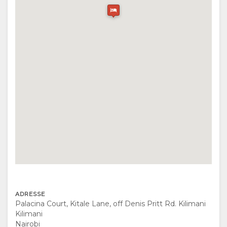
RESPONSABLE
CERTIFICATIONS
GALLERIE
ET
PHOTOS
CARTE
DÉVELOPPEMENT
SITUATION
DURABLE
DIRECTIONS
CONTACT
CHANGEMENT
DE LANGUE
ADRESSE
Palacina Court, Kitale Lane, off Denis Pritt Rd. Kilimani
ALLEMAND
Kilimani
Nairobi