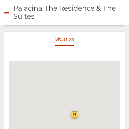
Palacina The Residence & The
Suites
DE DE DEVIS
Situation
PRÉSENTATION
A
PROPOS
DE
NOUS
EQUIPEMENT
TOURISME