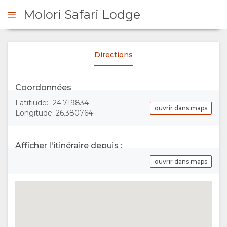
Molori Safari Lodge
Directions
DE DE DEVIS
Coordonnées
PRÉSENTATION
Latitiude: -24.719834
ouvrir dans maps
Longitude: 26.380764
A
PROPOS
Afficher l'itinéraire depuis :
ouvrir dans maps
DE
NOUS
EQUIPEMENT
GALLERIE