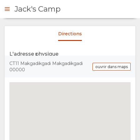
Jack's Camp
Directions
DE DE DEVIS
L'adresse physique
PRÉSENTATION
CT11 Makgadikgadi Makgadikgadi
ouvrir dans maps
00000
A
PROPOS
DE
NOUS
POURQUOI
SÉJOUR