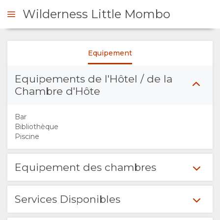
Wilderness Little Mombo
Equipement
DE DE DEVIS
Equipements de l'Hôtel / de la
PRÉSENTATION
Chambre d'Hôte
A
Bar
Bibliothèque
PROPOS
Piscine
DE
Equipement des chambres
NOUS
Services Disponibles
EQUIPEMENT