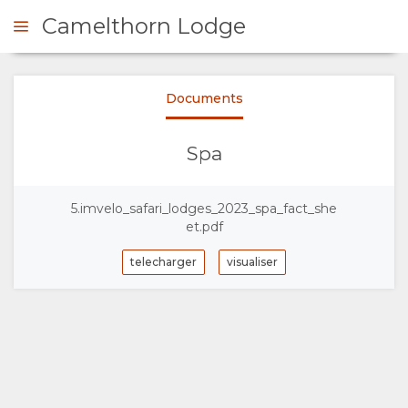
Camelthorn Lodge
Documents
DE DE DEVIS
Spa
PRÉSENTATION
5.imvelo_safari_lodges_2023_spa_fact_she
A
et.pdf
PROPOS
telecharger
visualiser
DE
NOUS
POURQUOI