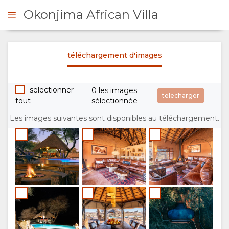
Okonjima African Villa
téléchargement d'images
DE DE DEVIS
selectionner
0 les images
PRÉSENTATION
tout
sélectionnée
A
Les images suivantes sont disponibles au téléchargement.
PROPOS
DE
NOUS
POURQUOI
TOURISME