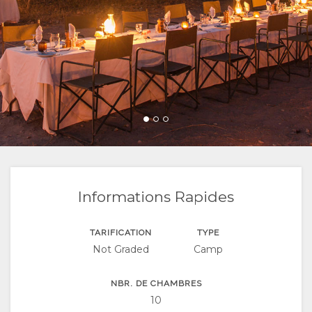
DOCUMENTS
RESPONSABLE
CERTIFICATIONS
GALLERIE
ET
PHOTOS
CARTE
DÉVELOPPEMENT
VIDÉOS
SITUATION
CONTACT
DURABLE
TÉLÉCHARGER
DIRECTIONS
CHANGEMENT
DES VIDÉOS
DE LANGUE
Informations Rapides
ALLEMAND
TARIFICATION
TYPE
Not Graded
Camp
ESPAGNOL
ITALIEN
NBR. DE CHAMBRES
10