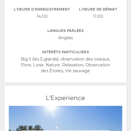
HOLLANDAIS
L'HEURE D'ENREGISTREMENT
L'HEURE DE DÉPART
NORWEGIAN
14:00
11:00
PORTUGUAIS
LANGUES PARLÉES
Anglais
SWEDISH
INTÉRÊTS PARTICULIERS
DANISH
Big 5 (les 5 grands), observation des oiseaux,
Flore, Loisir, Nature, Relaxation, Observation
des Étoiles, Vie sauvage
CHINESE
(SIMPLIFIED)
L'Experience
ANGLAIS