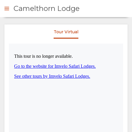
Camelthorn Lodge
Tour Virtual
ONSULTAR
RESUMEN
QUIÉNES
SOMOS
POR QUÉ
TURISMO
QUEDARSE
RESPONSABLE
AQUÍ
THE
ESTANCIA