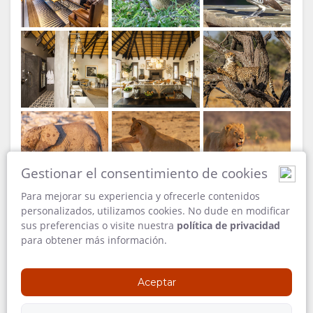
INSTALACIONES
VÍDEOS
DOCUMENTOS
DESCARGAR
VÍDEOS
Villa Mushara - Porche
Villa Mushara - Porche
DISFRUTAR
ACTIVIDADES
MAPA
Gestionar el consentimiento de cookies
RESTAURANTES
UBICACIÓN
CONTACTO
Para mejorar su experiencia y ofrecerle contenidos
personalizados, utilizamos cookies. No dude en modificar
DIRECCIONES
CAMBIAR
sus preferencias o visite nuestra
política de privacidad
Villa Mushara - Porche
para obtener más información.
Villa Mushara, interior
IDIOMA
Aceptar
ALEMÁN