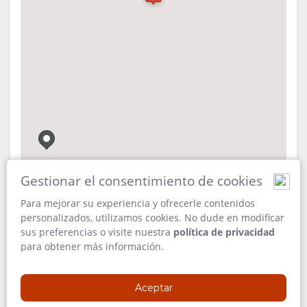
INSTALACIONES
GOOD
TIPOS DE
GALERÍA
DOCUMENTOS
WE
HABITACIÓN
IMÁGENES
DISFRUTAR
DO
VÍDEOS
ACTIVIDADES
MAPA
UBICACIÓN
DIRECCIONES
Gestionar el consentimiento de cookies
CONTACTO
Para mejorar su experiencia y ofrecerle contenidos
CAMBIAR
personalizados, utilizamos cookies. No dude en modificar
sus preferencias o visite nuestra
política de privacidad
DIRECCIÓN
IDIOMA
para obtener más información.
Maun
North-West
ALEMÁN
Aceptar