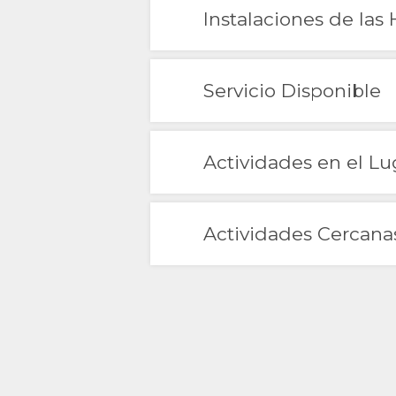
DESCARGAR
UBICACIÓN
CONTACTO
Instalaciones de las
IMAGENES
DIRECCIONES
CAMBIAR
VÍDEOS
IDIOMA
Servicio Disponible
DESCARGAR
ALEMÁN
Actividades en el Lu
VÍDEOS
FRANCÉS
ITALIANO
Actividades Cercana
HOLANDÉS
NORWEGIAN
PORTUGUÉS
SWEDISH