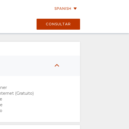
SPANISH
CONSULTAR
oner
ternet (Gratuito)
ee
te
no