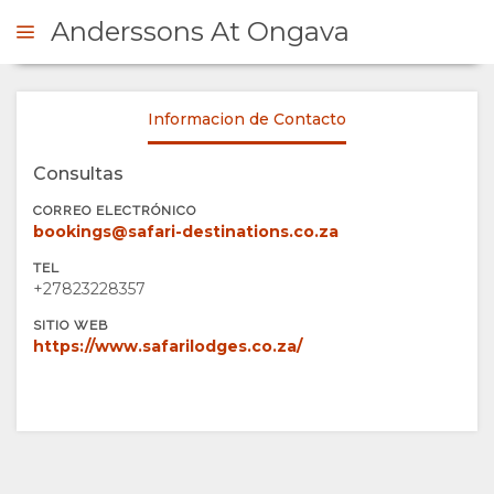
Anderssons At Ongava
Informacion de Contacto
ONSULTAR
Consultas
RESUMEN
CORREO ELECTRÓNICO
bookings@safari-destinations.co.za
QUIÉNES
TEL
+27823228357
SOMOS
SITIO WEB
https://www.safarilodges.co.za/
INSTALACIONES
GALERÍA
DOCUMENTOS
IMÁGENES
MAPA
VÍDEOS
UBICACIÓN
CONTACTO