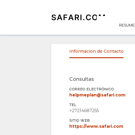
RESUME
RESUMEN
QUIÉNES
Informacion de Contacto
SOMOS
POR QUÉ
ESTANCIA
Consultas
CORREO ELECTRÓNICO
QUEDARSE
TIPOS DE
GALERÍA
helpmeplan@safari.com
TEL
AQUÍ
HABITACIÓN
IMÁGENES
DISFRUTAR
+27214687255
INSTALACIONES
TIPO DE
DESCARGAR
ACTIVIDADES
MAPA
SITIO WEB
https://www.safari.com