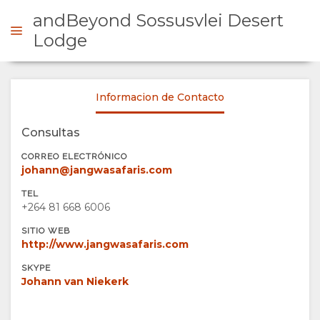
andBeyond Sossusvlei Desert
Lodge
ONSULTAR
Informacion de Contacto
RESUMEN
Consultas
CORREO ELECTRÓNICO
QUIÉNES
johann@jangwasafaris.com
TEL
SOMOS
+264 81 668 6006
SITIO WEB
POR QUÉ
ESTANCIA
http://www.jangwasafaris.com
QUEDARSE
TIPOS DE
GALERÍA
SKYPE
Johann van Niekerk
AQUÍ
HABITACIÓN
IMÁGENES
DISFRUTAR