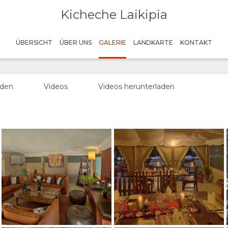
Kicheche Laikipia
Guthaben: Kicheche Camps
ÜBERSICHT
ÜBER UNS
GALERIE
LANDKARTE
KONTAKT
Guthaben: Kicheche Camps
Guthaben: Kicheche Camps
aden
Videos
Videos herunterladen
Guthaben: Kicheche Camps
Guthaben: Kicheche Camps
Guthaben: Kicheche Camps
Guthaben: Kicheche Camps