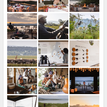
FRANZÖSISCH
Guthaben: Wilderness
ITALIENISCH
PORTUGIESE
RUSSISCH
CHINESE
Guthaben: Wilderness
(SIMPLIFIED)
ENGLISCH
Guthaben: Wilderness