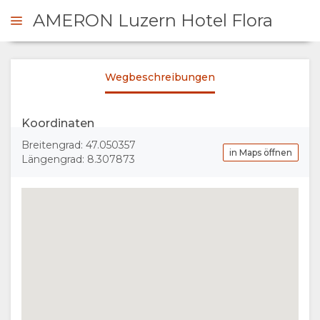
AMERON Luzern Hotel Flora
Wegbeschreibungen
NFRAGEN
Koordinaten
ÜBERSICHT
Breitengrad: 47.050357
in Maps öffnen
Längengrad: 8.307873
ÜBER
UNS
WARUM HIER
GALERIE
ÜBERNACHTEN
FOTOS
LANDKARTE
EINRICHTUNGEN
VIDEOS
ORT