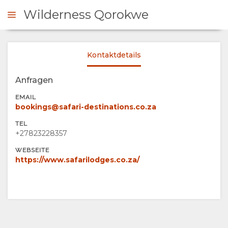
Wilderness Qorokwe
Kontaktdetails
NFRAGEN
Anfragen
ÜBERSICHT
EMAIL
bookings@safari-destinations.co.za
ÜBER
TEL
+27823228357
UNS
WEBSEITE
https://www.safarilodges.co.za/
EINRICHTUNGEN
VERANTWORTUNGSVOLLER
TOURISMUS
THE
GALERIE