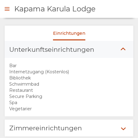
Kapama Karula Lodge
Einrichtungen
NFRAGEN
Unterkunftseinrichtungen
ÜBERSICHT
Bar
ÜBER
Internetzugang (Kostenlos)
Bibliothek
Schwimmbad
UNS
Restaurant
Secure Parking
WARUM HIER
Spa
Vegetarier
ÜBERNACHTEN
Zimmereinrichtungen
EINRICHTUNGEN