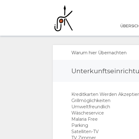
ÜBERSIC
ÜBERSICHT
ÜBER
Warum hier Übernachten
UNS
Unterkunftseinrich
WARUM HIER
Kreditkarten Werden Akzeptier
ÜBERNACHTEN
Grillmöglichkeiten
Umweltfreundlich
EINRICHTUNGEN
Wäscheservice
Malaria Free
DOKUMENTE
Parking
Satelliten-TV
TV Zimmer