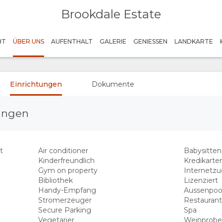
Brookdale Estate
HT
ÜBER UNS
AUFENTHALT
GALERIE
GENIESSEN
LANDKARTE
Einrichtungen
Dokumente
tungen
t
Air conditioner
Babysitten
Kinderfreundlich
Kredikarte
Gym on property
Internetzu
Bibliothek
Lizenziert
Handy-Empfang
Aussenpool
Stromerzeuger
Restauran
Secure Parking
Spa
Vegetarier
Weinprob