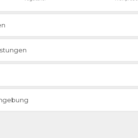
en
istungen
 Umgebung