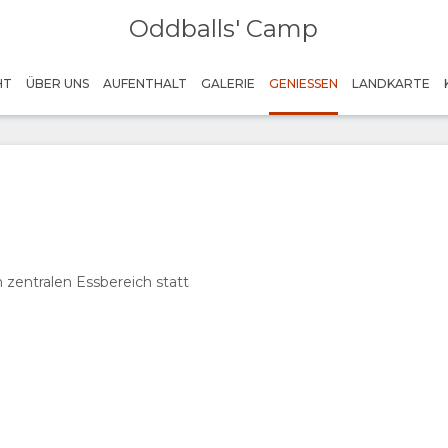
Oddballs' Camp
Family Style Dining
Chloe Sells
HT
ÜBER UNS
AUFENTHALT
GALERIE
GENIESSEN
LANDKARTE
 zentralen Essbereich statt