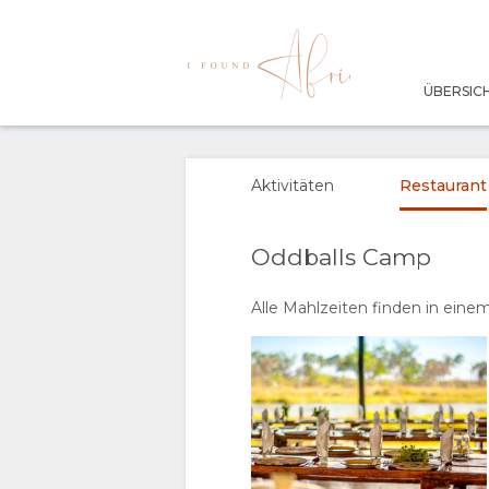
ÜBERSIC
ÜBERSICHT
ÜBER
Aktivitäten
Restaurant
UNS
Oddballs Camp
WARUM HIER
AUFENTHALT
Alle Mahlzeiten finden in einem
ÜBERNACHTEN
TENTS
GALERIE
EINRICHTUNGEN
FOTOS
GENIESSEN
DOKUMENTE
BILDER
AKTIVITÄTEN